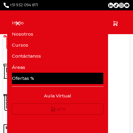
+51 932 094 871
Inicio
Nosotros
Carrito
Cursos
Contáctanos
Áreas
Cliente
Ofertas %
Aula Virtual
Pago
s/ 0
Confirmación