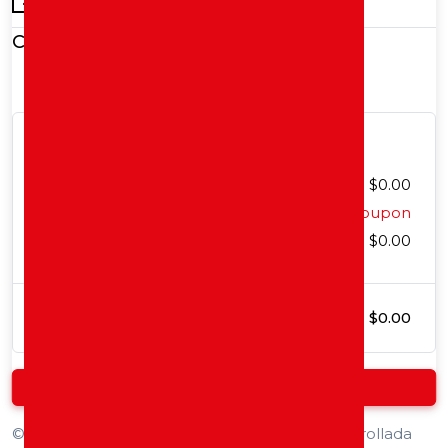
Carrito
Detalles
Total del Carrito
$0.00
Descuento
Apply Coupon
Subtotal
$0.00
Total
$0.00
Continuar
©
2026 ,
© Copyright 2025 ESAC. Página desarrollada